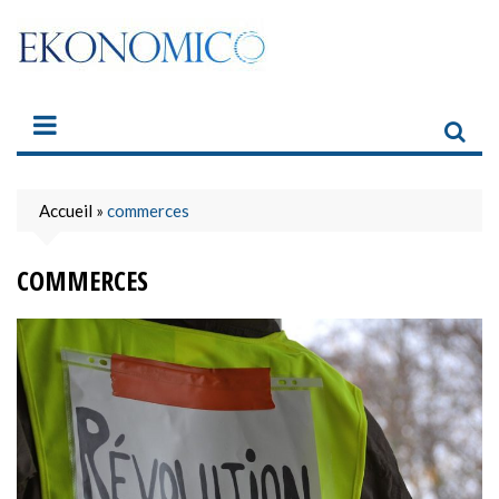
Skip
to
content
Accueil
»
commerces
COMMERCES