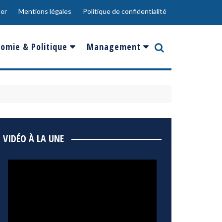
er
Mentions légales
Politique de confidentialité
omie & Politique
Management
nce
Innovation
ope
Responsabilité sociale
rgents
Ressources Humaines
ments
de
Social
VIDÉO À LA UNE