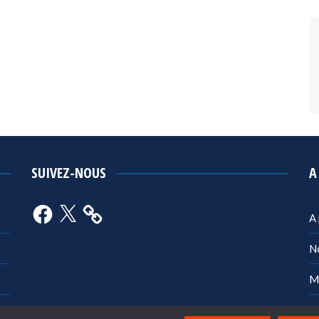
SUIVEZ-NOUS
A
Facebook
X
A
N
M
Po