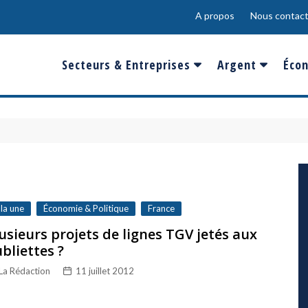
A propos
Nous contact
Secteurs & Entreprises
Argent
Écon
Banques & Finances
Salaire
Fra
Conso & Distrib
Sport
Eur
Energie &
Show-Biz
Éme
Environnement
Epargne & Place
Mon
Défense & Aéronautique
 la une
Économie & Politique
France
Santé & Biotechnologie
usieurs projets de lignes TGV jetés aux
bliettes ?
Technologies & Médias
La Rédaction
11 juillet 2012