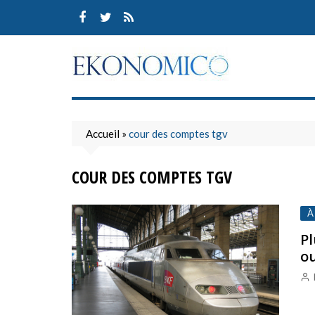
Skip
to
content
Accueil
»
cour des comptes tgv
COUR DES COMPTES TGV
À
Pl
ou