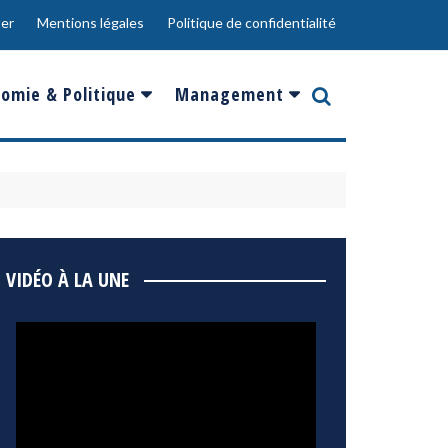
er
Mentions légales
Politique de confidentialité
omie & Politique
Management
nce
Innovation
ope
Responsabilité sociale
rgents
Ressources Humaines
ments
de
Social
VIDÉO À LA UNE