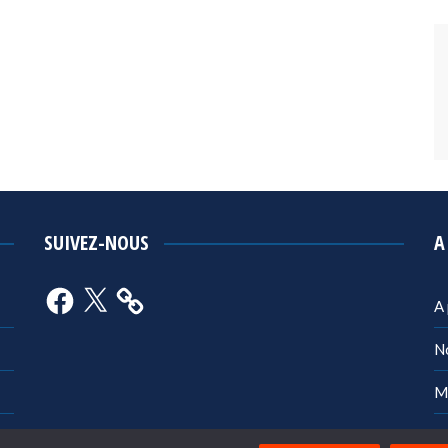
SUIVEZ-NOUS
A
Facebook
X
A
N
M
Po