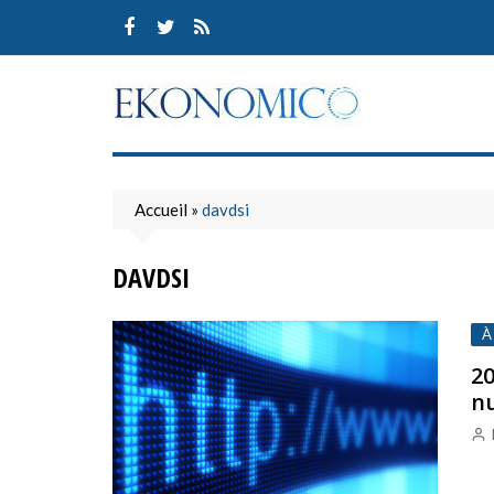
Skip
to
content
Accueil
»
davdsi
DAVDSI
À
20
n