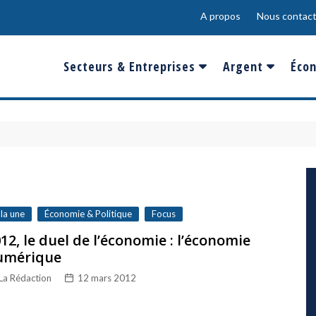
A propos
Nous contact
Secteurs & Entreprises
Argent
Écon
Banques & Finances
Salaire
Fra
Conso & Distrib
Sport
Eur
Energie &
Show-Biz
Éme
Environnement
Epargne & Place
Mon
Défense & Aéronautique
 la une
Économie & Politique
Focus
Santé & Biotechnologie
12, le duel de l’économie : l’économie
umérique
Technologies & Médias
La Rédaction
12 mars 2012