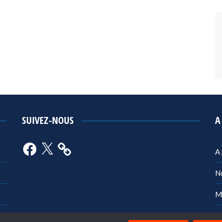
SUIVEZ-NOUS
A
Facebook
X
A
N
M
Po