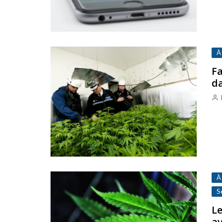
À
Fa
da
À
S
Le
a