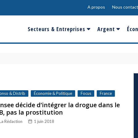
A propos
Nous contact
Secteurs & Entreprises
Argent
Écon
Banques & Finances
Salaire
Fra
Conso & Distrib
Sport
Eur
Energie &
Show-Biz
Éme
Environnement
Epargne & Place
Mon
Défense & Aéronautique
onso & Distrib
Économie & Politique
Focus
France
Santé & Biotechnologie
Insee décide d’intégrer la drogue dans le
B, pas la prostitution
Technologies & Médias
La Rédaction
1 juin 2018