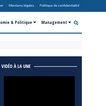
er
Mentions légales
Politique de confidentialité
omie & Politique
Management
nce
Innovation
ope
Responsabilité sociale
rgents
Ressources Humaines
ments
de
Social
VIDÉO À LA UNE