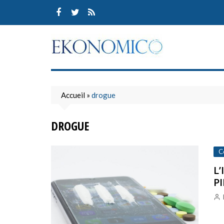
Skip
to
content
Accueil
»
drogue
DROGUE
C
L’
PI