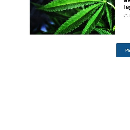
lé
Pl