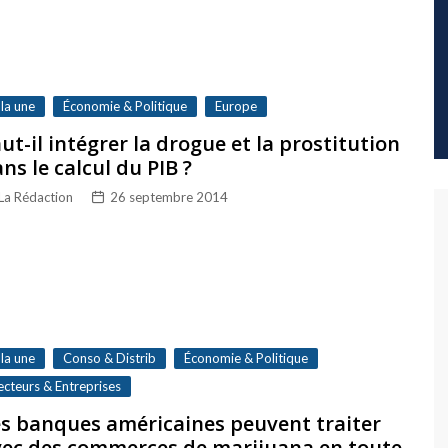
 la une
Économie & Politique
Europe
ut-il intégrer la drogue et la prostitution
ns le calcul du PIB ?
La Rédaction
26 septembre 2014
 la une
Conso & Distrib
Économie & Politique
ecteurs & Entreprises
s banques américaines peuvent traiter
vec des commerces de marijuana en toute