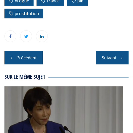
drogue
france
pib
prostitution
Navigation
Précédent
Suivant
de
l’article
SUR LE MÊME SUJET