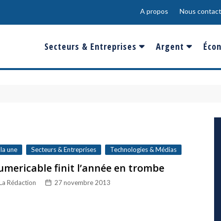
A propos
Nous contact
Secteurs & Entreprises
Argent
Écon
Banques & Finances
Salaire
Fra
Conso & Distrib
Sport
Eur
Energie &
Show-Biz
Éme
Environnement
Epargne & Place
Mon
Défense & Aéronautique
 la une
Secteurs & Entreprises
Technologies & Médias
Santé & Biotechnologie
mericable finit l’année en trombe
La Rédaction
27 novembre 2013
Technologies & Médias