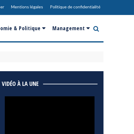
er
Mentions légales
Politique de confidentialité
omie & Politique
Management
nce
Innovation
ope
Responsabilité sociale
rgents
Ressources Humaines
ments
de
Social
VIDÉO À LA UNE