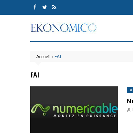
Skip
to
content
Accueil
»
FAI
FAI
À
Nu