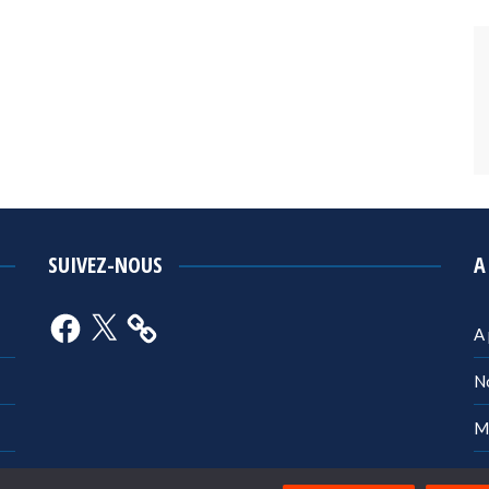
SUIVEZ-NOUS
A
Facebook
X
A
N
M
Po