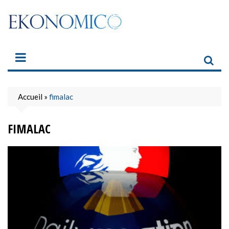
Skip
to
content
Accueil
»
fimalac
FIMALAC