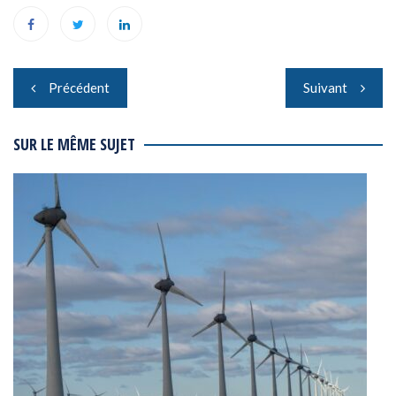
Navigation
Précédent
Suivant
de
l’article
SUR LE MÊME SUJET