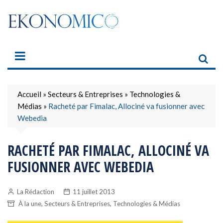
Skip
to
content
Accueil
»
Secteurs & Entreprises
»
Technologies &
Médias
»
Racheté par Fimalac, Allociné va fusionner avec
Webedia
RACHETÉ PAR FIMALAC, ALLOCINÉ VA
FUSIONNER AVEC WEBEDIA
La Rédaction
11 juillet 2013
,
,
À la une
Secteurs & Entreprises
Technologies & Médias