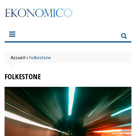
Skip
to
content
Accueil
»
folkestone
FOLKESTONE