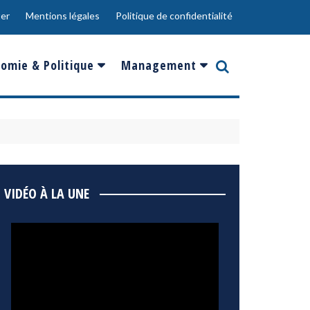
er
Mentions légales
Politique de confidentialité
omie & Politique
Management
nce
Innovation
ope
Responsabilité sociale
rgents
Ressources Humaines
ments
de
Social
VIDÉO À LA UNE