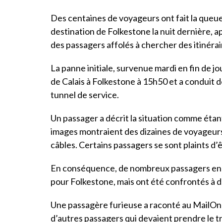
Des centaines de voyageurs ont fait la queue
destination de Folkestone la nuit dernière, a
des passagers affolés à chercher des itinérai
La panne initiale, survenue mardi en fin de jo
de Calais à Folkestone à 15h50 et a conduit d
tunnel de service.
Un passager a décrit la situation comme étant
images montraient des dizaines de voyageur
câbles. Certains passagers se sont plaints d
En conséquence, de nombreux passagers enco
pour Folkestone, mais ont été confrontés à d’
Une passagère furieuse a raconté au MailOnlin
d’autres passagers qui devaient prendre le t