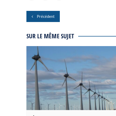
Navigation
Précédent
de
l’article
SUR LE MÊME SUJET