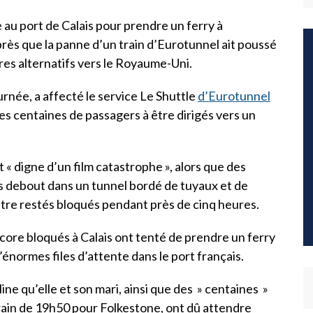
 au port de Calais pour prendre un ferry à
près que la panne d’un train d’Eurotunnel ait poussé
res alternatifs vers le Royaume-Uni.
urnée, a affecté le service Le Shuttle
d’Eurotunnel
es centaines de passagers à être dirigés vers un
 « digne d’un film catastrophe », alors que des
s debout dans un tunnel bordé de tuyaux et de
’être restés bloqués pendant près de cinq heures.
re bloqués à Calais ont tenté de prendre un ferry
énormes files d’attente dans le port français.
e qu’elle et son mari, ainsi que des » centaines »
rain de 19h50 pour Folkestone, ont dû attendre