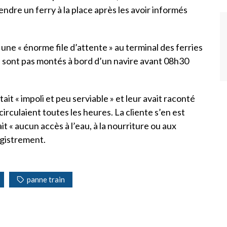
rendre un ferry à la place après les avoir informés
 une « énorme file d’attente » au terminal des ferries
ne sont pas montés à bord d’un navire avant 08h30
ait « impoli et peu serviable » et leur avait raconté
irculaient toutes les heures. La cliente s’en est
it « aucun accès à l’eau, à la nourriture ou aux
registrement.
panne train