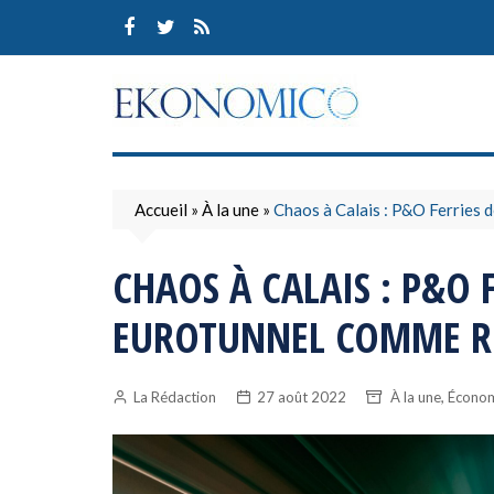
Skip
to
content
Accueil
»
À la une
»
Chaos à Calais : P&O Ferries
CHAOS À CALAIS : P&O 
EUROTUNNEL COMME R
,
La Rédaction
27 août 2022
À la une
Économ