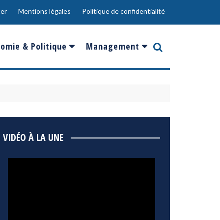
er
Mentions légales
Politique de confidentialité
omie & Politique
Management
nce
Innovation
ope
Responsabilité sociale
rgents
Ressources Humaines
ments
de
Social
VIDÉO À LA UNE