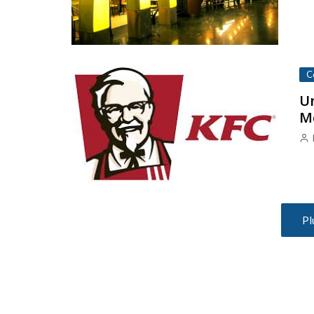
C
Un
Mc
Pl