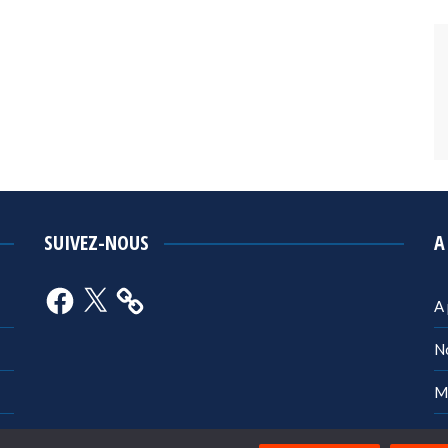
SUIVEZ-NOUS
A
Facebook
X
A
N
M
Po