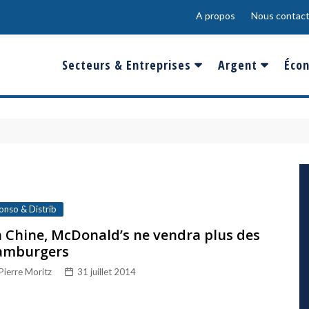
A propos
Nous contact
Secteurs & Entreprises
Argent
Écon
Banques & Finances
Salaire
Fra
Conso & Distrib
Sport
Eur
Energie &
Show-Biz
Éme
Environnement
Epargne & Place
Mon
Défense & Aéronautique
onso & Distrib
Santé & Biotechnologie
 Chine, McDonald’s ne vendra plus des
amburgers
Technologies & Médias
Pierre Moritz
31 juillet 2014