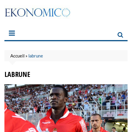
Skip
to
content
Accueil
»
labrune
LABRUNE