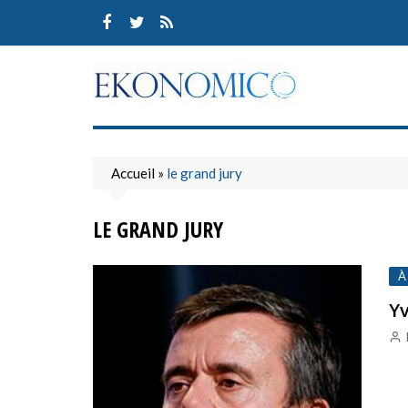
Skip
to
content
Accueil
»
le grand jury
LE GRAND JURY
À
Yv