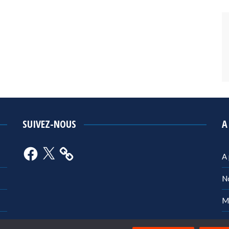
SUIVEZ-NOUS
A
Facebook
X
A
N
M
Po