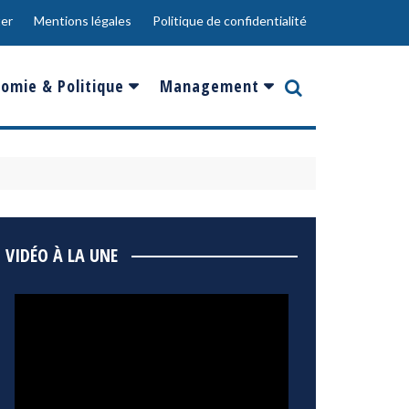
er
Mentions légales
Politique de confidentialité
omie & Politique
Management
nce
Innovation
ope
Responsabilité sociale
rgents
Ressources Humaines
ments
de
Social
VIDÉO À LA UNE