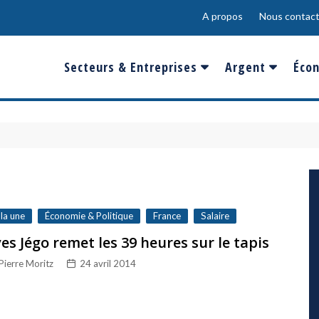
A propos
Nous contact
Secteurs & Entreprises
Argent
Écon
Banques & Finances
Salaire
Fra
Conso & Distrib
Sport
Eur
Energie &
Show-Biz
Éme
Environnement
Epargne & Place
Mon
Défense & Aéronautique
 la une
Économie & Politique
France
Salaire
Santé & Biotechnologie
es Jégo remet les 39 heures sur le tapis
Pierre Moritz
24 avril 2014
Technologies & Médias