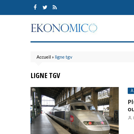
Skip
to
content
Accueil
»
ligne tgv
LIGNE TGV
À
Pl
ou