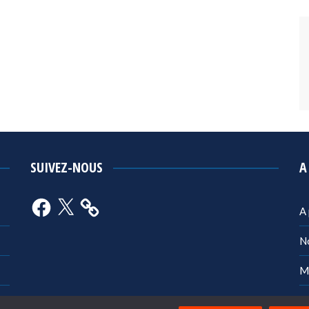
SUIVEZ-NOUS
A
Facebook
X
A
N
M
Po