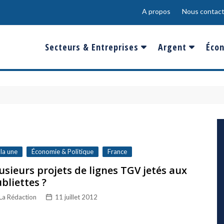
A propos
Nous contact
Secteurs & Entreprises
Argent
Écon
Banques & Finances
Salaire
Fra
Conso & Distrib
Sport
Eur
Energie &
Show-Biz
Éme
Environnement
Epargne & Place
Mon
Défense & Aéronautique
 la une
Économie & Politique
France
Santé & Biotechnologie
usieurs projets de lignes TGV jetés aux
bliettes ?
Technologies & Médias
La Rédaction
11 juillet 2012