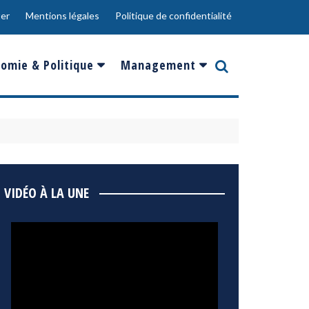
er
Mentions légales
Politique de confidentialité
omie & Politique
Management
nce
Innovation
ope
Responsabilité sociale
rgents
Ressources Humaines
ments
de
Social
VIDÉO À LA UNE