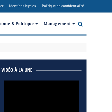
er
Mentions légales
Politique de confidentialité
omie & Politique
Management
nce
Innovation
ope
Responsabilité sociale
rgents
Ressources Humaines
ments
de
Social
VIDÉO À LA UNE