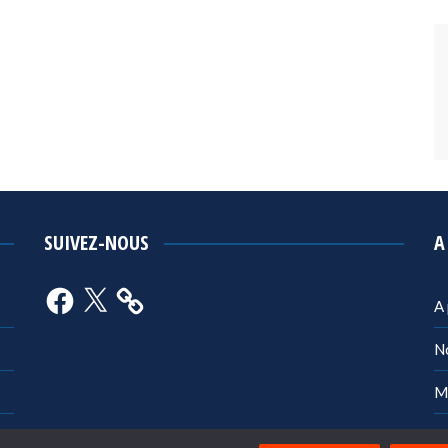
SUIVEZ-NOUS
A
Facebook
X
A
N
M
Po