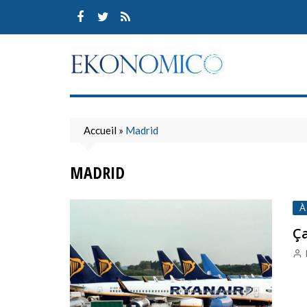
Skip
to
content
Accueil
»
Madrid
MADRID
À
Ça