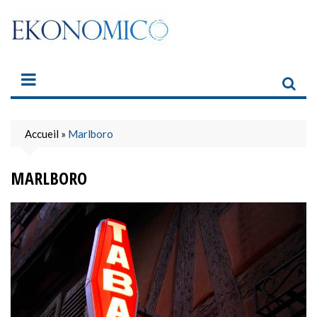
Skip
to
content
Accueil
»
Marlboro
MARLBORO