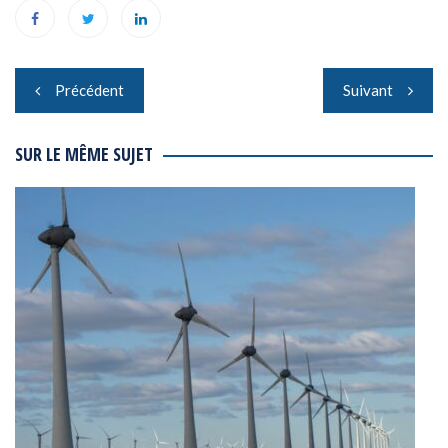
Navigation
Précédent
Suivant
de
l’article
SUR LE MÊME SUJET