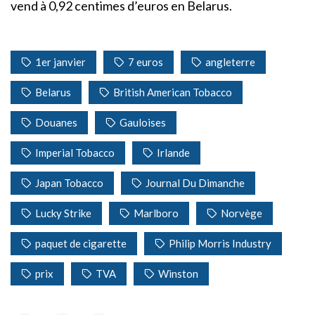
vend à 0,92 centimes d’euros en Belarus.
1er janvier
7 euros
angleterre
Belarus
British American Tobacco
Douanes
Gauloises
Imperial Tobacco
Irlande
Japan Tobacco
Journal Du Dimanche
Lucky Strike
Marlboro
Norvège
paquet de cigarette
Philip Morris Industry
prix
TVA
Winston