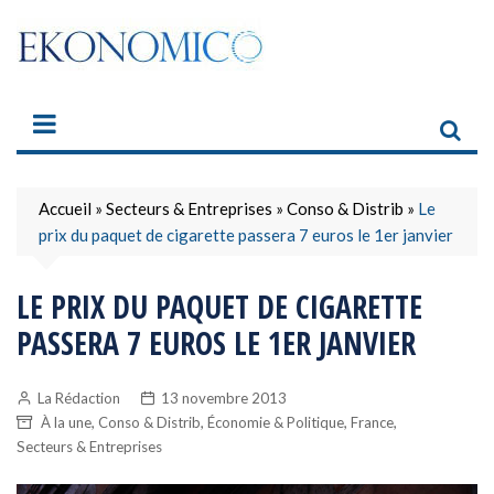
Skip
to
content
Accueil
»
Secteurs & Entreprises
»
Conso & Distrib
»
Le
prix du paquet de cigarette passera 7 euros le 1er janvier
LE PRIX DU PAQUET DE CIGARETTE
PASSERA 7 EUROS LE 1ER JANVIER
La Rédaction
13 novembre 2013
,
,
,
,
À la une
Conso & Distrib
Économie & Politique
France
Secteurs & Entreprises