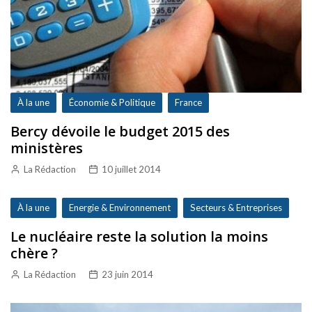
À la une
Économie & Politique
France
Bercy dévoile le budget 2015 des
ministères
La Rédaction
10 juillet 2014
À la une
Energie & Environnement
Secteurs & Entreprises
Le nucléaire reste la solution la moins
chère ?
La Rédaction
23 juin 2014