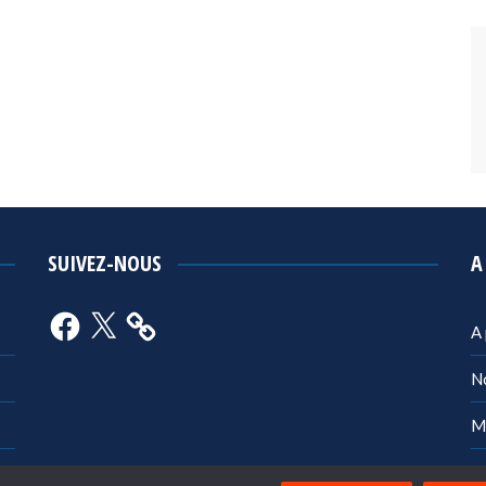
SUIVEZ-NOUS
A
Facebook
X
A
N
M
Po