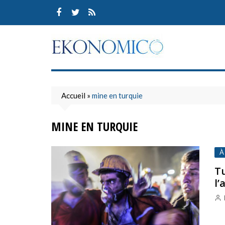
Skip
to
content
Accueil
»
mine en turquie
MINE EN TURQUIE
À
Tu
l’