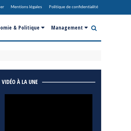
er
Mentions légales
Politique de confidentialité
omie & Politique
Management
nce
Innovation
ope
Responsabilité sociale
rgents
Ressources Humaines
ments
de
Social
VIDÉO À LA UNE