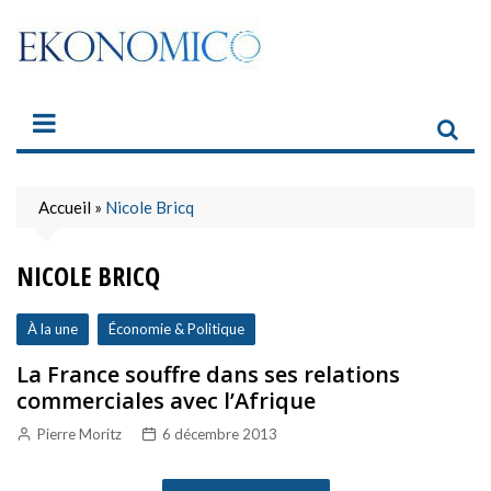
Skip
to
content
Accueil
»
Nicole Bricq
NICOLE BRICQ
À la une
Économie & Politique
La France souffre dans ses relations
commerciales avec l’Afrique
Pierre Moritz
6 décembre 2013