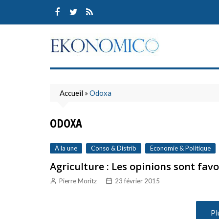
Skip
to
content
Accueil
»
Odoxa
ODOXA
À la une
Conso & Distrib
Économie & Politique
Agriculture : Les opinions sont favo
Pierre Moritz
23 février 2015
Pl