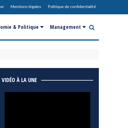
er
Mentions légales
Politique de confidentialité
omie & Politique
Management
nce
Innovation
ope
Responsabilité sociale
rgents
Ressources Humaines
ments
de
Social
VIDÉO À LA UNE