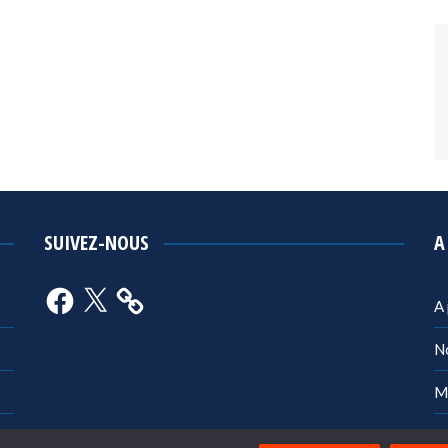
SUIVEZ-NOUS
A
Facebook
X
A
N
M
Po