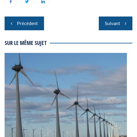
Navigation
Précédent
Suivant
de
l’article
SUR LE MÊME SUJET