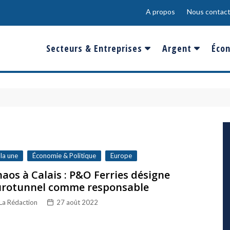
A propos
Nous contact
Secteurs & Entreprises
Argent
Écon
Banques & Finances
Salaire
Fra
Conso & Distrib
Sport
Eur
Energie &
Show-Biz
Éme
Environnement
Epargne & Place
Mon
Défense & Aéronautique
 la une
Économie & Politique
Europe
Santé & Biotechnologie
aos à Calais : P&O Ferries désigne
urotunnel comme responsable
Technologies & Médias
La Rédaction
27 août 2022