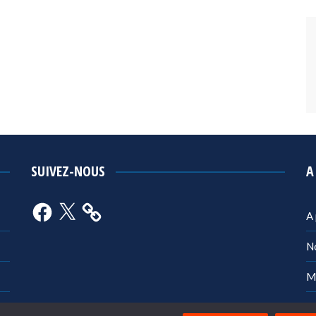
SUIVEZ-NOUS
A
Facebook
X
A
N
M
Po