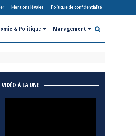
er
Mentions légales
Politique de confidentialité
omie & Politique
Management
nce
Innovation
ope
Responsabilité sociale
rgents
Ressources Humaines
ments
de
Social
VIDÉO À LA UNE