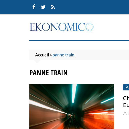
Skip
to
content
Accueil
»
panne train
PANNE TRAIN
À
Ch
E