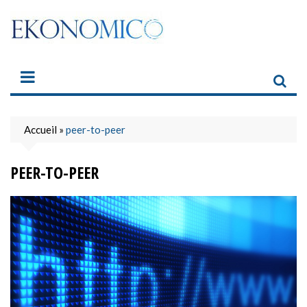
Skip
to
content
Accueil
»
peer-to-peer
PEER-TO-PEER