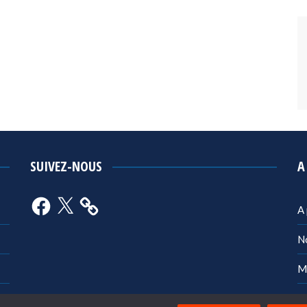
SUIVEZ-NOUS
A
Facebook
X
A
N
M
Po