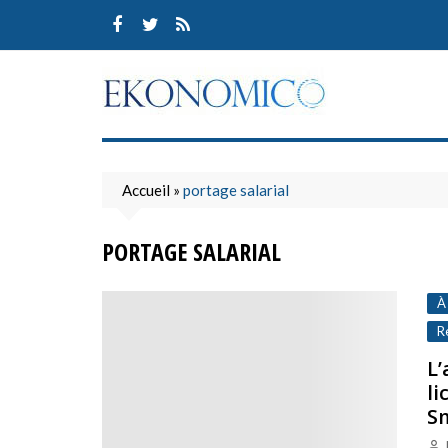
Skip
to
content
Accueil
»
portage salarial
PORTAGE SALARIAL
À
R
L’
li
S