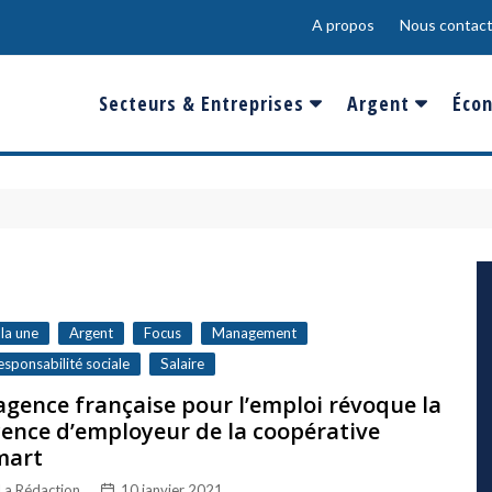
A propos
Nous contact
Secteurs & Entreprises
Argent
Écon
Banques & Finances
Salaire
Fra
Conso & Distrib
Sport
Eur
Energie &
Show-Biz
Éme
Environnement
Epargne & Place
Mon
Défense & Aéronautique
 la une
Argent
Focus
Management
Santé & Biotechnologie
esponsabilité sociale
Salaire
agence française pour l’emploi révoque la
Technologies & Médias
cence d’employeur de la coopérative
mart
La Rédaction
10 janvier 2021