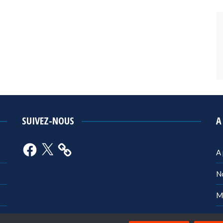
SUIVEZ-NOUS
A
Facebook
X
A
N
M
Po