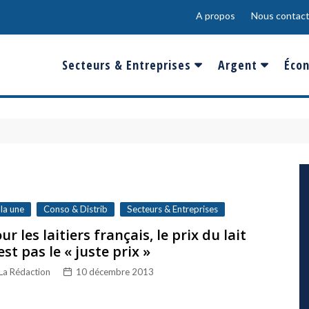
A propos
Nous contact
Secteurs & Entreprises
Argent
Écon
Banques & Finances
Salaire
Fra
Conso & Distrib
Sport
Eur
Energie &
Show-Biz
Éme
Environnement
Epargne & Place
Mon
Défense & Aéronautique
 la une
Conso & Distrib
Secteurs & Entreprises
Santé & Biotechnologie
ur les laitiers français, le prix du lait
est pas le « juste prix »
Technologies & Médias
La Rédaction
10 décembre 2013