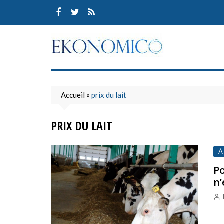
Skip
to
content
Accueil
»
prix du lait
PRIX DU LAIT
À
Po
n’