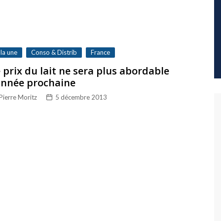
 la une
Conso & Distrib
France
 prix du lait ne sera plus abordable
année prochaine
Pierre Moritz
5 décembre 2013