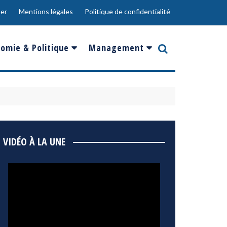
er
Mentions légales
Politique de confidentialité
omie & Politique
Management
nce
Innovation
ope
Responsabilité sociale
rgents
Ressources Humaines
ments
de
Social
VIDÉO À LA UNE