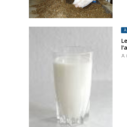
À
Le
l’