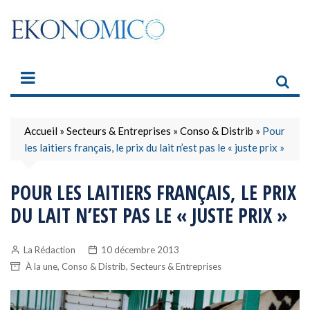
Skip
to
content
Accueil
»
Secteurs & Entreprises
»
Conso & Distrib
»
Pour
les laitiers français, le prix du lait n’est pas le « juste prix »
POUR LES LAITIERS FRANÇAIS, LE PRIX
DU LAIT N’EST PAS LE « JUSTE PRIX »
La Rédaction
10 décembre 2013
,
,
À la une
Conso & Distrib
Secteurs & Entreprises