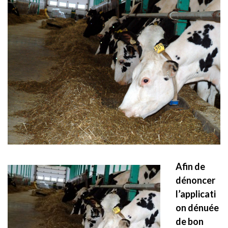
Afin de
dénoncer
l’applicati
on dénuée
de bon