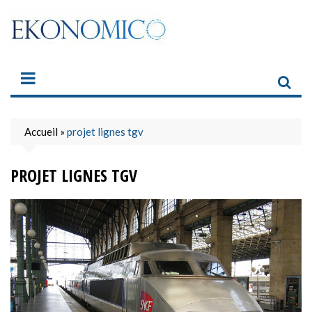
Skip
to
content
Accueil
»
projet lignes tgv
PROJET LIGNES TGV