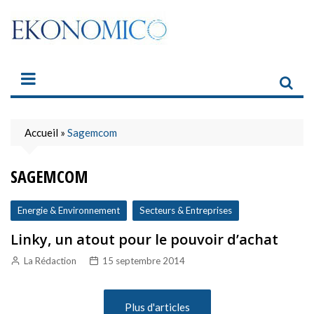
Skip
to
content
Accueil
»
Sagemcom
SAGEMCOM
Energie & Environnement
Secteurs & Entreprises
Linky, un atout pour le pouvoir d’achat
La Rédaction
15 septembre 2014
Plus d'articles