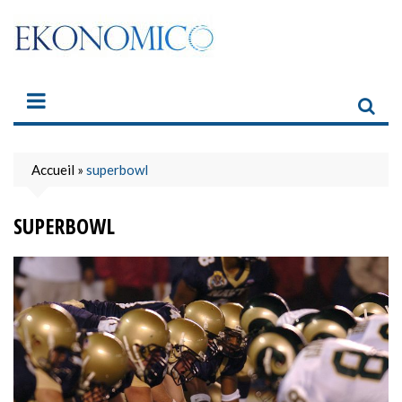
Skip
to
content
Accueil
»
superbowl
SUPERBOWL