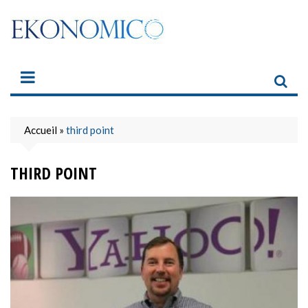
Skip
to
content
Accueil
»
third point
THIRD POINT