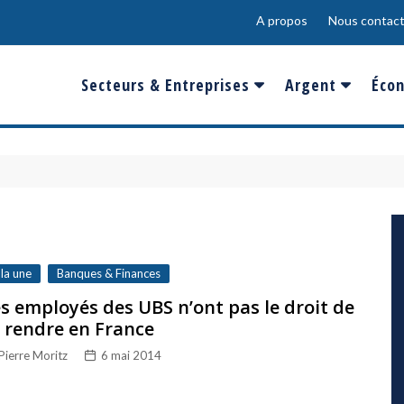
A propos
Nous contact
Secteurs & Entreprises
Argent
Écon
Banques & Finances
Salaire
Fra
Conso & Distrib
Sport
Eur
Energie &
Show-Biz
Éme
Environnement
Epargne & Place
Mon
Défense & Aéronautique
 la une
Banques & Finances
Santé & Biotechnologie
s employés des UBS n’ont pas le droit de
 rendre en France
Technologies & Médias
Pierre Moritz
6 mai 2014