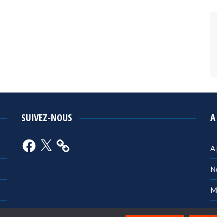
SUIVEZ-NOUS
A
Facebook
X
A
N
M
Po