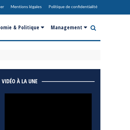
er
Mentions légales
Politique de confidentialité
omie & Politique
Management
nce
Innovation
ope
Responsabilité sociale
rgents
Ressources Humaines
ments
de
Social
VIDÉO À LA UNE