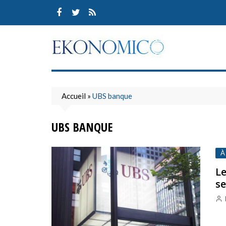
Skip
to
content
Accueil
»
UBS banque
UBS BANQUE
À
Le
se