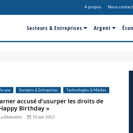
A propos
Nous contact
Secteurs & Entreprises
Argent
Écon
Banques & Finances
Salaire
Fra
Conso & Distrib
Sport
Eur
Energie &
Show-Biz
Éme
Environnement
Epargne & Place
Mon
Défense & Aéronautique
 la une
Secteurs & Entreprises
Technologies & Médias
Santé & Biotechnologie
rner accusé d’usurper les droits de
Happy Birthday »
Technologies & Médias
La Rédaction
19 juin 2013