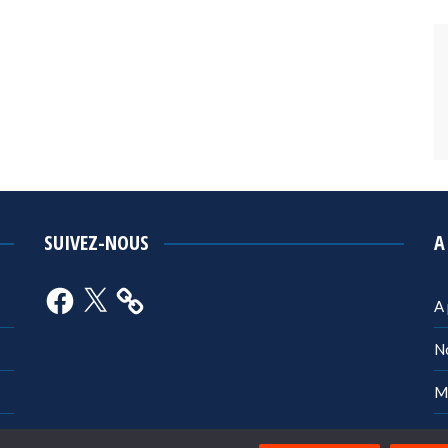
SUIVEZ-NOUS
A
Facebook
X
A
N
M
Po