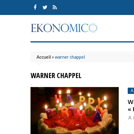
Skip
to
content
Accueil
»
warner chappel
WARNER CHAPPEL
À
Wa
« 