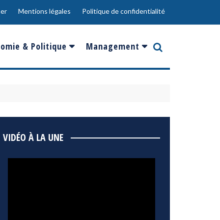
er
Mentions légales
Politique de confidentialité
omie & Politique
Management
nce
Innovation
ope
Responsabilité sociale
rgents
Ressources Humaines
ments
de
Social
VIDÉO À LA UNE