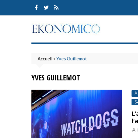
Skip
to
content
Accueil
»
Yves Guillemot
YVES GUILLEMOT
À
S
L’
l’