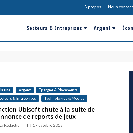
A propos
Nous contact
Secteurs & Entreprises
Argent
Écon
Banques & Finances
Salaire
Fra
Conso & Distrib
Sport
Eur
Energie &
Show-Biz
Éme
Environnement
Epargne & Place
Mon
Défense & Aéronautique
 la une
Argent
Epargne & Placements
Santé & Biotechnologie
ecteurs & Entreprises
Technologies & Médias
action Ubisoft chute à la suite de
Technologies & Médias
annonce de reports de jeux
La Rédaction
17 octobre 2013