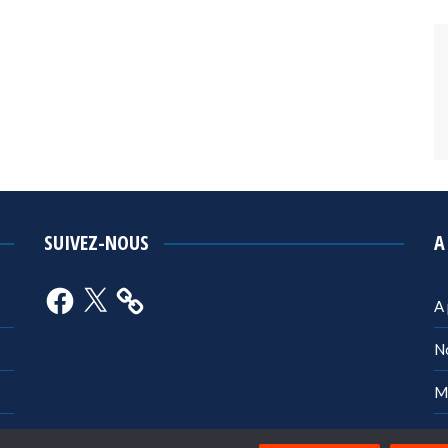
SUIVEZ-NOUS
A
Facebook
X
A
N
M
Po