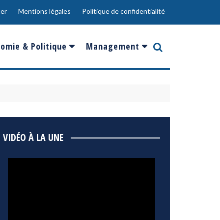
er
Mentions légales
Politique de confidentialité
omie & Politique
Management
nce
Innovation
ope
Responsabilité sociale
rgents
Ressources Humaines
ments
de
Social
VIDÉO À LA UNE