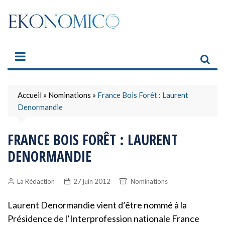
Skip
to
content
Accueil
»
Nominations
»
France Bois Forêt : Laurent
Denormandie
FRANCE BOIS FORÊT : LAURENT
DENORMANDIE
La Rédaction
27 juin 2012
Nominations
Laurent Denormandie vient d’être nommé à la
Présidence de l’Interprofession nationale France