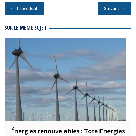
Navigation
Précédent
Suivant
de
l’article
SUR LE MÊME SUJET
Énergies renouvelables : TotalEnergies