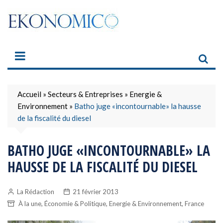
Skip
to
content
Accueil
»
Secteurs & Entreprises
»
Energie &
Environnement
»
Batho juge «incontournable» la hausse
de la fiscalité du diesel
BATHO JUGE «INCONTOURNABLE» LA
HAUSSE DE LA FISCALITÉ DU DIESEL
La Rédaction
21 février 2013
,
,
,
À la une
Économie & Politique
Energie & Environnement
France