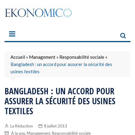
Skip
to
content
Accueil
»
Management
»
Responsabilité sociale
»
Bangladesh : un accord pour assurer la sécurité des
usines textiles
BANGLADESH : UN ACCORD POUR
ASSURER LA SÉCURITÉ DES USINES
TEXTILES
La Rédaction
8 juillet 2013
,
,
À la une
Management
Responsabilité sociale