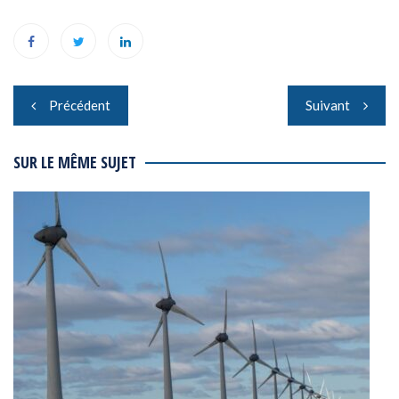
Navigation
Précédent
Suivant
de
l’article
SUR LE MÊME SUJET