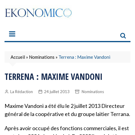
Skip
to
content
Accueil
»
Nominations
»
Terrena : Maxime Vandoni
TERRENA : MAXIME VANDONI
La Rédaction
24 juillet 2013
Nominations
Maxime Vandoni a été élu le 2 juillet 2013 Directeur
général de la coopérative et du groupe laitier Terrana.
Après avoir occupé des fonctions commerciales, il est