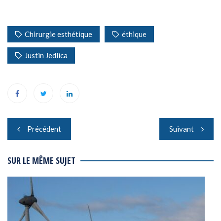
Chirurgie esthétique
éthique
Justin Jedlica
Navigation
Précédent
Suivant
de
l’article
SUR LE MÊME SUJET