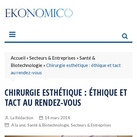
Skip
to
content
Accueil
»
Secteurs & Entreprises
»
Santé &
Biotechnologie
»
Chirurgie esthétique : éthique et tact
au rendez-vous
CHIRURGIE ESTHÉTIQUE : ÉTHIQUE ET
TACT AU RENDEZ-VOUS
La Rédaction
14 mars 2014
,
,
À la une
Santé & Biotechnologie
Secteurs & Entreprises