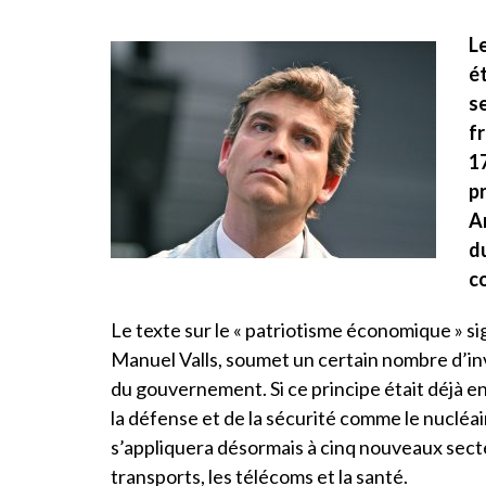
L
é
s
f
1
p
A
d
c
Le texte sur le « patriotisme économique » si
Manuel Valls, soumet un certain nombre d’in
du gouvernement. Si ce principe était déjà en
la défense et de la sécurité comme le nucléair
s’appliquera désormais à cinq nouveaux secteurs
transports, les télécoms et la santé.