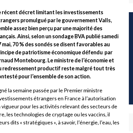
e récent décret limitant les investissements
trangers promulgué par le gouvernement Valls,
emble assez bien perçu par une majorité des
rançais. Ainsi, selon un sondage BVA publié samedi
7 mai, 70 % des sondés se disent favorables au
rincipe de patriotisme économique défendu par
rnaud Montebourg. Le ministre de l’économie et
u redressement productif reste malgré tout très
ontesté pour l’ensemble de son action.
gné la semaine passée par le Premier ministre
vestissements étrangers en France à l’autorisation
 vigueur pour les activités relevant des secteurs de
e, les technologies de cryptage ou les vaccins, il
 dits « stratégiques », à savoir, l’énergie, l’eau, les