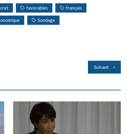
cret
favorables
français
économique
Sondage
Suivant