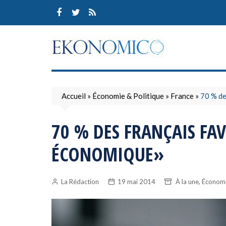
Skip
to
content
Accueil
»
Économie & Politique
»
France
»
70 % de
70 % DES FRANÇAIS FA
ÉCONOMIQUE»
,
La Rédaction
19 mai 2014
À la une
Économi