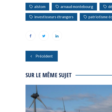
alstom
arnaud montebourg
dé
investisseurs étrangers
patriotisme 
Navigation
Précédent
de
l’article
SUR LE MÊME SUJET