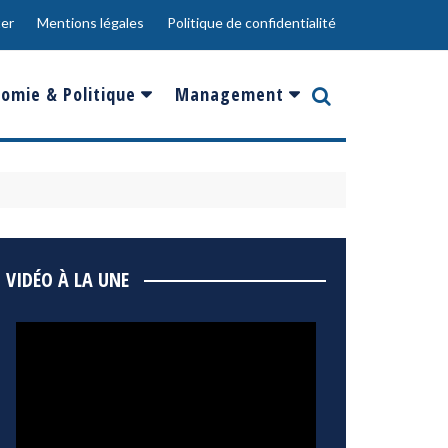
er
Mentions légales
Politique de confidentialité
omie & Politique
Management
nce
Innovation
ope
Responsabilité sociale
rgents
Ressources Humaines
ments
de
Social
VIDÉO À LA UNE