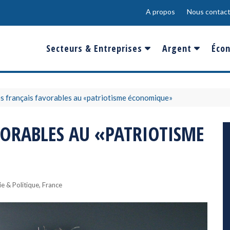
A propos
Nous contact
Secteurs & Entreprises
Argent
Écon
Banques & Finances
Salaire
Fra
Conso & Distrib
Sport
Eur
s français favorables au «patriotisme économique»
Energie &
Show-Biz
Éme
VORABLES AU «PATRIOTISME
Environnement
Epargne & Place
Mon
Défense & Aéronautique
Santé & Biotechnologie
,
e & Politique
France
Technologies & Médias