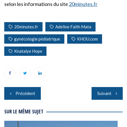
selon les informations du site
20minutes.fr
20minutes.fr
Adeline Faith Mata
gynécologie pédiatrique
KHOU.com
Knatalye Hope
Navigation
Précédent
Suivant
de
l’article
SUR LE MÊME SUJET