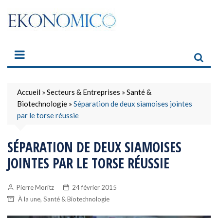
Skip
to
content
Accueil
»
Secteurs & Entreprises
»
Santé &
Biotechnologie
»
Séparation de deux siamoises jointes
par le torse réussie
SÉPARATION DE DEUX SIAMOISES
JOINTES PAR LE TORSE RÉUSSIE
Pierre Moritz
24 février 2015
,
À la une
Santé & Biotechnologie