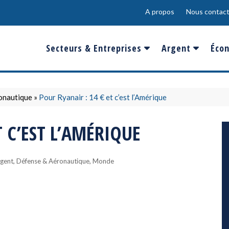
A propos
Nous contact
Secteurs & Entreprises
Argent
Écon
Banques & Finances
Salaire
Fra
Conso & Distrib
Sport
Eur
onautique
»
Pour Ryanair : 14 € et c’est l’Amérique
Energie &
Show-Biz
Éme
T C’EST L’AMÉRIQUE
Environnement
Epargne & Place
Mon
Défense & Aéronautique
,
,
gent
Défense & Aéronautique
Monde
Santé & Biotechnologie
Technologies & Médias