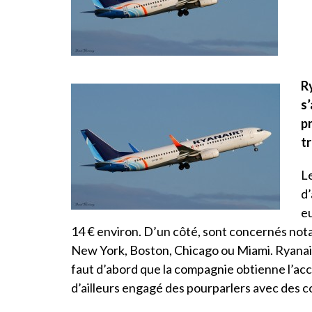
R
s
pr
t
Le
d’
eu
14 € environ. D’un côté, sont concernés nota
New York, Boston, Chicago ou Miami. Ryanair s
faut d’abord que la compagnie obtienne l’acco
d’ailleurs engagé des pourparlers avec des 