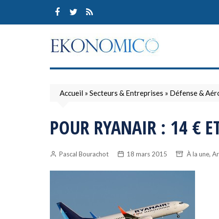
Skip
to
content
Accueil
»
Secteurs & Entreprises
»
Défense & Aér
POUR RYANAIR : 14 € E
,
Pascal Bourachot
18 mars 2015
À la une
Ar