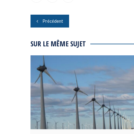
Navigation
Précédent
de
l’article
SUR LE MÊME SUJET