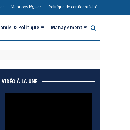
er
Mentions légales
Politique de confidentialité
omie & Politique
Management
nce
Innovation
ope
Responsabilité sociale
rgents
Ressources Humaines
ments
de
Social
VIDÉO À LA UNE