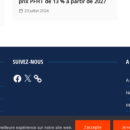
prix PFHT de 13 % à partir de 2027
23 juillet 2026
SUIVEZ-NOUS
A
Facebook
X
A
N
M
Po
J'accepte
Je r
meilleure expérience sur notre site web.