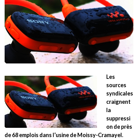
Les
sources
syndicales
craignent
la
suppressi
on de près
de 68 emplois dans l’usine de Moissy-Cramayel.