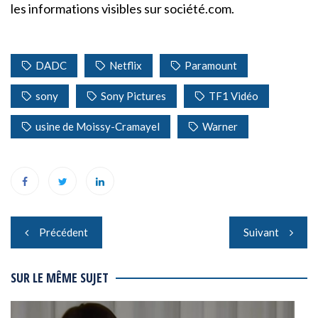
les informations visibles sur société.com.
DADC
Netflix
Paramount
sony
Sony Pictures
TF1 Vidéo
usine de Moissy-Cramayel
Warner
Navigation
Précédent
Suivant
de
l’article
SUR LE MÊME SUJET