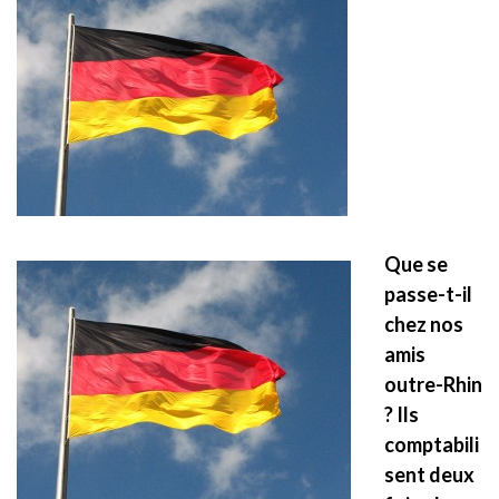
Que se
passe-t-il
chez nos
amis
outre-Rhin
? Ils
comptabili
sent deux