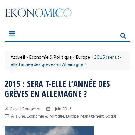
Skip
to
content
Accueil
»
Économie & Politique
»
Europe
»
2015 : sera t-
elle l’année des grèves en Allemagne ?
2015 : SERA T-ELLE L’ANNÉE DES
GRÈVES EN ALLEMAGNE ?
Pascal Bourachot
1 juin 2015
,
,
,
,
À la une
Économie & Politique
Europe
Management
Social