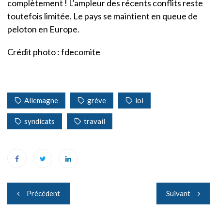
complètement ! L’ampleur des récents conflits reste
toutefois limitée. Le pays se maintient en queue de
peloton en Europe.
Crédit photo : fdecomite
Allemagne
grève
loi
syndicats
travail
Navigation
Précédent
Suivant
de