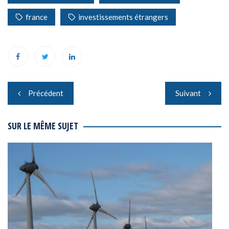
france
investissements étrangers
Navigation
Précédent
Suivant
de
l’article
SUR LE MÊME SUJET