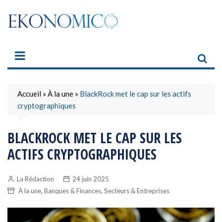
Skip
to
content
Accueil
»
À la une
»
BlackRock met le cap sur les actifs
cryptographiques
BLACKROCK MET LE CAP SUR LES
ACTIFS CRYPTOGRAPHIQUES
La Rédaction
24 juin 2025
,
,
À la une
Banques & Finances
Secteurs & Entreprises