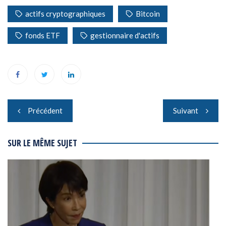
actifs cryptographiques
Bitcoin
fonds ETF
gestionnaire d'actifs
Navigation
Précédent
Suivant
de
l’article
SUR LE MÊME SUJET