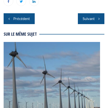
Navigation
Précédent
Suivant
de
l’article
SUR LE MÊME SUJET