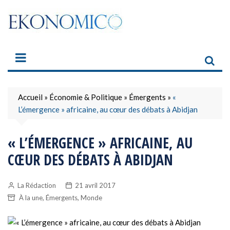
Skip
to
content
Accueil
»
Économie & Politique
»
Émergents
»
«
L’émergence » africaine, au cœur des débats à Abidjan
« L’ÉMERGENCE » AFRICAINE, AU
CŒUR DES DÉBATS À ABIDJAN
La Rédaction
21 avril 2017
,
,
À la une
Émergents
Monde