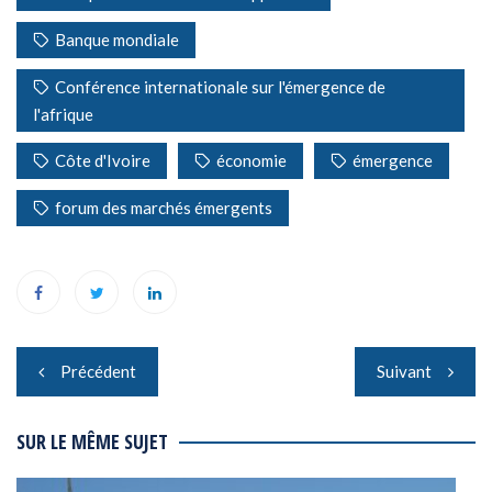
Banque mondiale
Conférence internationale sur l'émergence de
l'afrique
Côte d'Ivoire
économie
émergence
forum des marchés émergents
Navigation
Précédent
Suivant
de
l’article
SUR LE MÊME SUJET