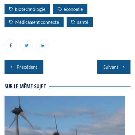
biotechnologie
économie
Médicament connecté
santé
Navigation
Précédent
Suivant
de
l’article
SUR LE MÊME SUJET