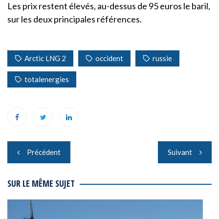
Les prix restent élevés, au-dessus de 95 euros le baril,
sur les deux principales références.
Arctic LNG 2
occident
russie
totalenergies
Navigation
Précédent
Suivant
de
l’article
SUR LE MÊME SUJET